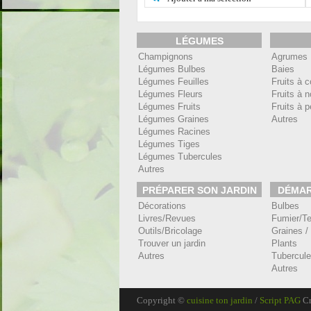
LÉGUMES
Champignons
Agrumes
Légumes Bulbes
Baies
Légumes Feuilles
Fruits à 
Légumes Fleurs
Fruits à 
Légumes Fruits
Fruits à 
Légumes Graines
Autres
Légumes Racines
Légumes Tiges
Légumes Tubercules
Autres
PRÉPARER SON JARDIN
DÉMAR
Décorations
Bulbes
Livres/Revues
Fumier/Te
Outils/Bricolage
Graines 
Trouver un jardin
Plants
Autres
Tubercul
Autres
Copyright ©
cuisine ton jardin
/
Script PAG
Cr