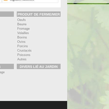
PRODUIT DE FERME/MER
Oeufs
Beurre
Fromage
Volailles
Bovins
Ovins
Porcins
Crustacés
Poissons
Autres
S
DIVERS LIÉ AU JARDIN
age