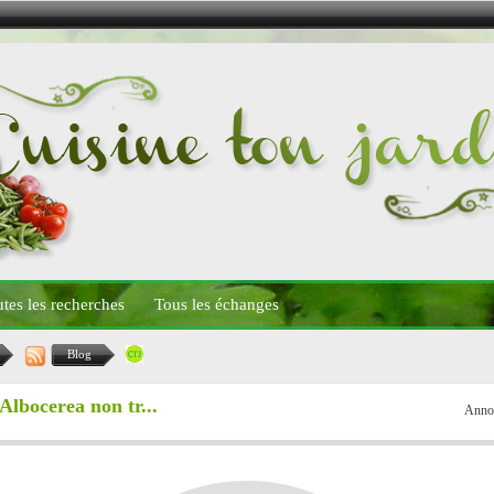
tes les recherches
Tous les échanges
Blog
lbocerea non tr...
Anno