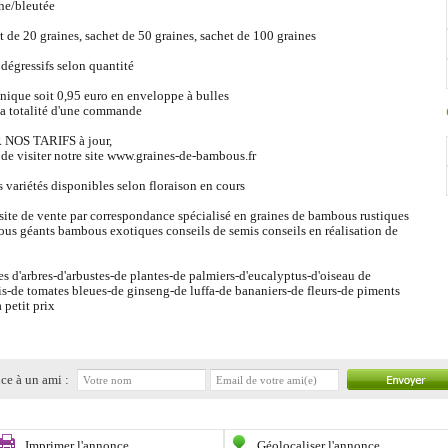
he/bleutée
t de 20 graines, sachet de 50 graines, sachet de 100 graines
 dégressifs selon quantité
unique soit 0,95 euro en enveloppe à bulles
la totalité d'une commande
NOS TARIFS à jour,
 de visiter notre site www.graines-de-bambous.fr
 variétés disponibles selon floraison en cours
 site de vente par correspondance spécialisé en graines de bambous rustiques
us géants bambous exotiques conseils de semis conseils en réalisation de
es d'arbres-d'arbustes-de plantes-de palmiers-d'eucalyptus-d'oiseau de
is-de tomates bleues-de ginseng-de luffa-de bananiers-de fleurs-de piments
à petit prix
ce à un ami :
Imprimer l'annonce
Géolocaliser l'annonce