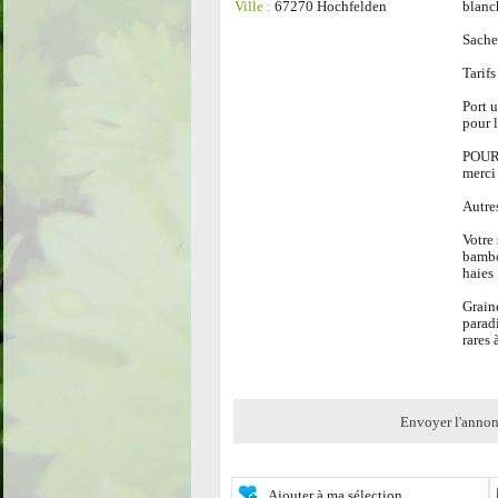
Ville :
67270 Hochfelden
blanc
Sache
Tarifs
Port 
pour 
POUR 
merci
Autres
Votre
bambo
haies
Grain
parad
rares 
Envoyer l'annon
Ajouter à ma sélection