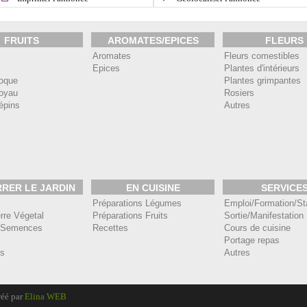
FRUITS
AROMATES/EPICES
FLEURS
Aromates
Fleurs comestibles
Epices
Plantes d'intérieurs
coque
Plantes grimpantes
noyau
Rosiers
pépins
Autres
RER LE JARDIN
EN CUISINE
SERVICE
Préparations Légumes
Emploi/Formation/St
rre Végetal
Préparations Fruits
Sortie/Manifestation
/ Semences
Recettes
Cours de cuisine
Portage repas
es
Autres
éé par
Elina WEB