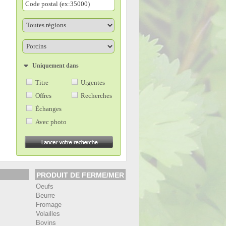
Uniquement dans
Titre
Urgentes
Offres
Recherches
Échanges
Avec photo
PRODUIT DE FERME/MER
Oeufs
Beurre
Fromage
Volailles
Bovins