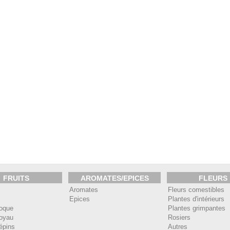
FRUITS
AROMATES/EPICES
FLEURS
Aromates
Fleurs comestibles
Epices
Plantes d'intérieurs
coque
Plantes grimpantes
noyau
Rosiers
pépins
Autres