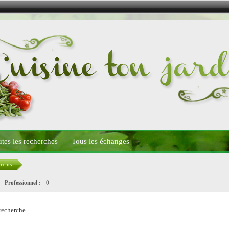
tes les recherches
Tous les échanges
rcins
0
Professionnel :
0
recherche