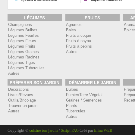
LÉGUMES
FRUITS
A
Champignons
Agrumes
Aroma
Légumes Bulbes
Baies
Epice
Légumes Feuilles
Fruits à coque
Légumes Fleurs
Fruits à noyau
Légumes Fruits
Fruits à pépins
Légumes Graines
Autres
Légumes Racines
Légumes Tiges
Légumes Tubercules
Autres
PRÉPARER SON JARDIN
DÉMARRER LE JARDIN
Décorations
Bulbes
Prépa
Livres/Revues
Fumier/Terre Végetal
Prépar
Outils/Bricolage
Graines / Semences
Recet
Trouver un jardin
Plants
Autres
Tubercules
Autres
Copyright ©
cuisine ton jardin
/
Script PAG
Créé par
Elina WEB