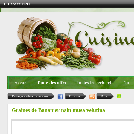
Espace PRO
Accueil
Toutes les offres
Toutes les recherches
Tous
Partager cette annonce sur
Flux rss
Blog
Graines de Bananier nain musa velutina